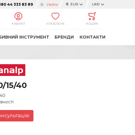
€
EUR
UKR
Увійти
380 44 333 83 89
КАБІНЕТ
УЛЮБЛЕНЕ
КОШИК
БИВНИЙ ІНСТРУМЕНТ
БРЕНДИ
КОНТАКТИ
0/15/40
/40
явності
онсультацію
и