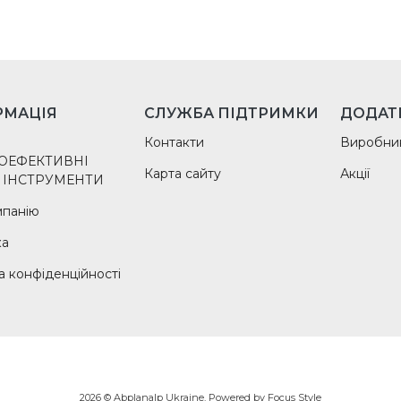
РМАЦІЯ
СЛУЖБА ПІДТРИМКИ
ДОДАТ
Контакти
Виробни
ОЕФЕКТИВНІ
Карта сайту
Акції
 ІНСТРУМЕНТИ
мпанію
ка
а конфіденційності
2026 © Abplanalp Ukraine. Powered by
Focus Style