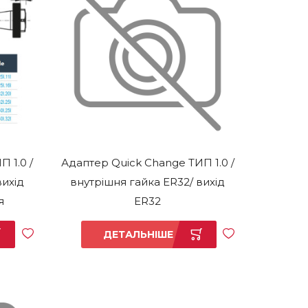
 1.0 /
Адаптер Quick Change ТИП 1.0 /
вихід
внутрішня гайка ER32/ вихід
я
ER32
ДЕТАЛЬНІШЕ