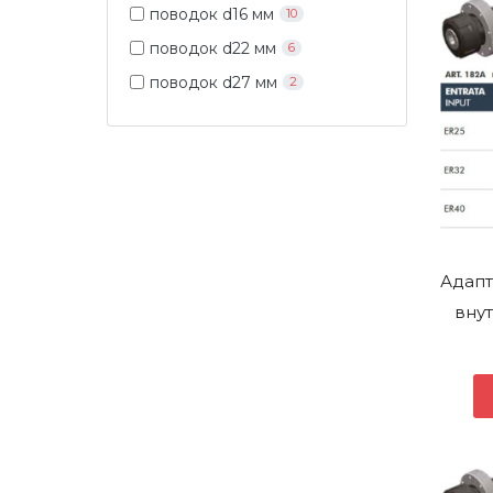
поводок d16 мм
10
поводок d22 мм
6
поводок d27 мм
2
Адапт
внут