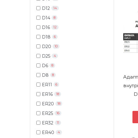
D12
14
D14
8
D16
12
D18
6
D20
10
D25
4
D6
8
D8
8
Адапт
ER11
6
внутр
D
ER16
18
ER20
18
ER25
16
ER32
11
ER40
4