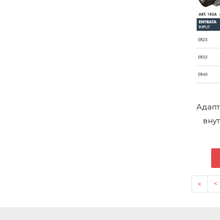
Адапт
внут
«
<