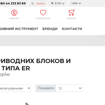
€
EUR
UKR
Увійти
380 44 333 83 89
КАБІНЕТ
УЛЮБЛЕНЕ
КОШИК
БИВНИЙ ІНСТРУМЕНТ
БРЕНДИ
КОНТАКТИ
РИВОДНИХ БЛОКОВ И
 ТИПА ER
орію
Показати