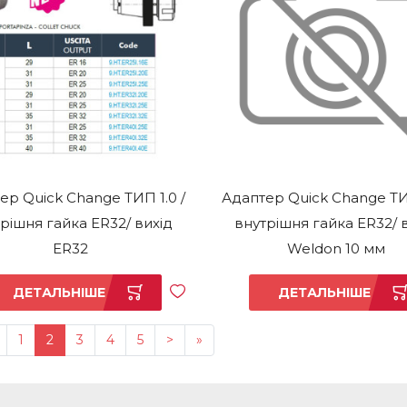
ер Quick Change ТИП 1.0 /
Адаптер Quick Change ТИП
рішня гайка ER32/ вихід
внутрішня гайка ER32/ 
ER32
Weldon 10 мм
ДЕТАЛЬНІШЕ
ДЕТАЛЬНІШЕ
1
2
3
4
5
>
»