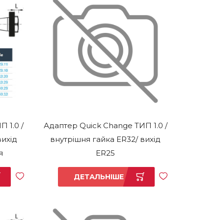
 1.0 /
Адаптер Quick Change ТИП 1.0 /
вихід
внутрішня гайка ER32/ вихід
я
ER25
ДЕТАЛЬНІШЕ