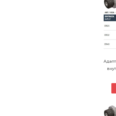
Адапт
внут